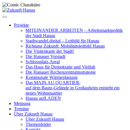
Zum
Inhalt
springen
Projekte
MITEINANDER.ARBEITEN – Arbeitsmarktpolitik
der Stadt Hanau
Stadtwandel.digital – Leitbild für Hanau
Richtung Zukunft: Mobilitätsleitbild Hanau
Die Visitenkarte der Stadt!
Die Hanauer Vorstadt
Schlossplatz-Areal
Das Haus für Demokratie und Vielfalt
Die Hanauer Rechenzentrumsstrategie
Kommunale Wärmeplanung
Das MAIN AU QUARTIER:
auf dem Bautz-Gelände in Großauheim entsteht ein
neues Wohnquartier
Hanau aufLADEN
Meinung
Termine
Über Zukunft Hanau
Über Zukunft Hanau
Themenfelder
Kontakt