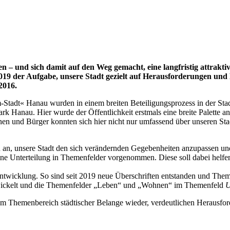
– und sich damit auf den Weg gemacht, eine langfristig attraktive
019 der Aufgabe, unsere Stadt gezielt auf Herausforderungen und
2016.
Stadt« Hanau wurden in einem breiten Beteiligungsprozess in der Stadt
 Hanau. Hier wurde der Öffentlichkeit erstmals eine breite Palette a
rinnen und Bürger konnten sich hier nicht nur umfassend über unseren S
zu an, unsere Stadt den sich verändernden Gegebenheiten anzupassen und
eine Unterteilung in Themenfelder vorgenommen. Diese soll dabei helfen
terentwicklung. So sind seit 2019 neue Überschriften entstanden und 
ickelt und die Themenfelder „Leben“ und „Wohnen“ im Themenfeld
U
em Themenbereich städtischer Belange wieder, verdeutlichen Herausfo