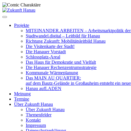
Zum
Inhalt
springen
Projekte
MITEINANDER.ARBEITEN – Arbeitsmarktpolitik der 
Stadtwandel.digital – Leitbild für Hanau
Richtung Zukunft: Mobilitätsleitbild Hanau
Die Visitenkarte der Stadt!
Die Hanauer Vorstadt
Schlossplatz-Areal
Das Haus für Demokratie und Vielfalt
Die Hanauer Rechenzentrumsstrategie
Kommunale Wärmeplanung
Das MAIN AU QUARTIER:
auf dem Bautz-Gelände in Großauheim entsteht ein neue
Hanau aufLADEN
Meinung
Termine
Über Zukunft Hanau
Über Zukunft Hanau
Themenfelder
Kontakt
Impressum
Datenschutzerklärung