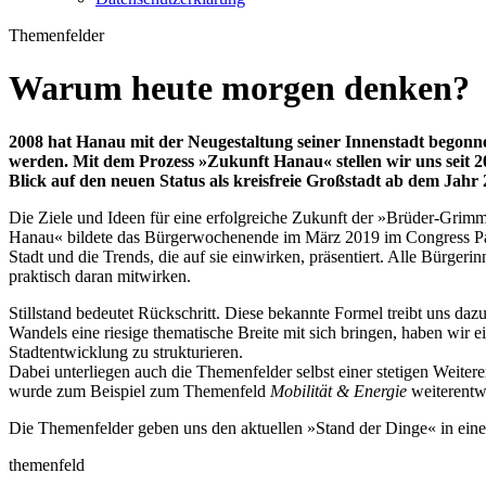
Themenfelder
Warum heute morgen denken?
2008 hat Hanau mit der Neugestaltung seiner Innenstadt begonnen 
werden. Mit dem Prozess »Zukunft Hanau« stellen wir uns seit 2
Blick auf den neuen Status als kreisfreie Großstadt ab dem Jahr 
Die Ziele und Ideen für eine erfolgreiche Zukunft der »Brüder-Grimm-
Hanau« bildete das Bürgerwochenende im März 2019 im Congress Park
Stadt und die Trends, die auf sie einwirken, präsentiert. Alle Bürge
praktisch daran mitwirken.
Stillstand bedeutet Rückschritt. Diese bekannte Formel treibt uns da
Wandels eine riesige thematische Breite mit sich bringen, haben wir 
Stadtentwicklung zu strukturieren.
Dabei unterliegen auch die Themenfelder selbst einer stetigen Wei
wurde zum Beispiel zum Themenfeld
Mobilität & Energie
weiterentw
Die Themenfelder geben uns den aktuellen »Stand der Dinge« in ein
themenfeld