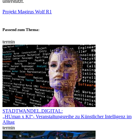
unterstützt.
Projekt Magirus Wolf R1
Passend zum Thema:
termin
STADTWANDEL.DIGITAL:
„HUman x KI“- Veranstaltungsreihe zu Künstlicher Intelligenz im
Alltag
termin