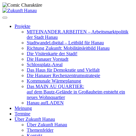
Zum
Inhalt
springen
Projekte
MITEINANDER.ARBEITEN – Arbeitsmarktpolitik
der Stadt Hanau
Stadtwandel.digital – Leitbild für Hanau
Richtung Zukunft: Mobilitätsleitbild Hanau
Die Visitenkarte der Stadt!
Die Hanauer Vorstadt
Schlossplatz-Areal
Das Haus für Demokratie und Vielfalt
Die Hanauer Rechenzentrumsstrategie
Kommunale Wärmeplanung
Das MAIN AU QUARTIER:
auf dem Bautz-Gelände in Großauheim entsteht ein
neues Wohnquartier
Hanau aufLADEN
Meinung
Termine
Über Zukunft Hanau
Über Zukunft Hanau
Themenfelder
Kontakt