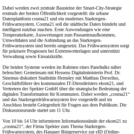
Dabei werden zwei zentrale Bausteine der Smart-City-Strategie
erstmals der breiten Öffentlichkeit vorgestellt: die urbane
Datenplattform cosma21 und ein modernes Starkregen-
Frühwarnsystem. Cosma21 soll die städtische Daten bündeln und
intelligent nutzbar machen. Erste Anwendungen wie eine
Temperaturkarte, Auswertungen zum Passantenaufkommen,
Umweltdaten und die Anbindung an das Starkregen-
Frühwarnsystem sind bereits umgesetzt. Das Frühwarnsystem sorgt
für präzisere Prognosen bei Extremwetterlagen und unterstützt
Verwaltung sowie Einsatzkräfte.
Die beiden Systeme werden im Rahmen eines Paneltalks näher
beleuchtet: Gemeinsam mit Hessens Digitalministerin Prof. Dr.
Sinemus diskutiert Stadträtin Hemsley mit Matthias Drexelius,
Geschäftsführer des kommunalen IT-Dienstleisters ekom21, und
Vertretern der Spekter GmbH über die strategische Bedeutung der
digitalen Transformation für Kommunen. Dabei werden „cosma21“
und das Starkregenfrühwarnsystem live vorgestellt und im
Anschluss besteht Gelegenheit für Fragen aus dem Publikum. Die
Diskussionsrunde startet um 11 Uhr.
Von 10 bis 14 Uhr informieren Informationsstände der ekom21 zu
„cosma21“, der Firma Spekter zum Thema Starkregen-
Frühwarnsystem, des Hanauer Bürgerservice zur eID (Online-