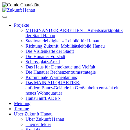
Zum
Inhalt
springen
Projekte
MITEINANDER.ARBEITEN – Arbeitsmarktpolitik
der Stadt Hanau
Stadtwandel.digital – Leitbild für Hanau
Richtung Zukunft: Mobilitätsleitbild Hanau
Die Visitenkarte der Stadt!
Die Hanauer Vorstadt
Schlossplatz-Areal
Das Haus für Demokratie und Vielfalt
Die Hanauer Rechenzentrumsstrategie
Kommunale Wärmeplanung
Das MAIN AU QUARTIER:
auf dem Bautz-Gelände in Großauheim entsteht ein
neues Wohnquartier
Hanau aufLADEN
Meinung
Termine
Über Zukunft Hanau
Über Zukunft Hanau
Themenfelder
Kontakt