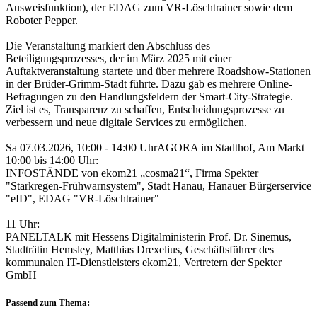
Ausweisfunktion), der EDAG zum VR-Löschtrainer sowie dem
Roboter Pepper.
Die Veranstaltung markiert den Abschluss des
Beteiligungsprozesses, der im März 2025 mit einer
Auftaktveranstaltung startete und über mehrere Roadshow-Stationen
in der Brüder-Grimm-Stadt führte. Dazu gab es mehrere Online-
Befragungen zu den Handlungsfeldern der Smart-City-Strategie.
Ziel ist es, Transparenz zu schaffen, Entscheidungsprozesse zu
verbessern und neue digitale Services zu ermöglichen.
Sa 07.03.2026, 10:00 - 14:00 Uhr
AGORA im Stadthof, Am Markt
10:00 bis 14:00 Uhr:
INFOSTÄNDE von ekom21 „cosma21“, Firma Spekter
"Starkregen-Frühwarnsystem", Stadt Hanau, Hanauer Bürgerservice
"eID", EDAG "VR-Löschtrainer"
11 Uhr:
PANELTALK mit Hessens Digitalministerin Prof. Dr. Sinemus,
Stadträtin Hemsley, Matthias Drexelius, Geschäftsführer des
kommunalen IT-Dienstleisters ekom21, Vertretern der Spekter
GmbH
Passend zum Thema: