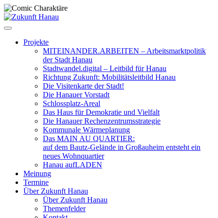
Zum
Inhalt
springen
Projekte
MITEINANDER.ARBEITEN – Arbeitsmarktpolitik
der Stadt Hanau
Stadtwandel.digital – Leitbild für Hanau
Richtung Zukunft: Mobilitätsleitbild Hanau
Die Visitenkarte der Stadt!
Die Hanauer Vorstadt
Schlossplatz-Areal
Das Haus für Demokratie und Vielfalt
Die Hanauer Rechenzentrumsstrategie
Kommunale Wärmeplanung
Das MAIN AU QUARTIER:
auf dem Bautz-Gelände in Großauheim entsteht ein
neues Wohnquartier
Hanau aufLADEN
Meinung
Termine
Über Zukunft Hanau
Über Zukunft Hanau
Themenfelder
Kontakt