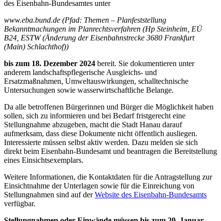
des Eisenbahn-Bundesamtes unter
www.eba.bund.de (Pfad: Themen – Planfeststellung
Bekanntmachungen im Planrechtsverfahren (Hp Steinheim, EÜ
B24, ESTW (Änderung der Eisenbahnstrecke 3680 Frankfurt
(Main) Schlachthof))
bis zum 18. Dezember 2024
bereit. Sie dokumentieren unter
anderem landschaftspflegerische Ausgleichs- und
Ersatzmaßnahmen, Umweltauswirkungen, schalltechnische
Untersuchungen sowie wasserwirtschaftliche Belange.
Da alle betroffenen Bürgerinnen und Bürger die Möglichkeit haben
sollen, sich zu informieren und bei Bedarf fristgerecht eine
Stellungnahme abzugeben, macht die Stadt Hanau darauf
aufmerksam, dass diese Dokumente nicht öffentlich ausliegen.
Interessierte müssen selbst aktiv werden. Dazu melden sie sich
direkt beim Eisenbahn-Bundesamt und beantragen die Bereitstellung
eines Einsichtsexemplars.
Weitere Informationen, die Kontaktdaten für die Antragstellung zur
Einsichtnahme der Unterlagen sowie für die Einreichung von
Stellungnahmen sind auf der
Website des Eisenbahn-Bundesamts
verfügbar.
Stellungnahmen oder Einwände müssen bis zum 20. Januar