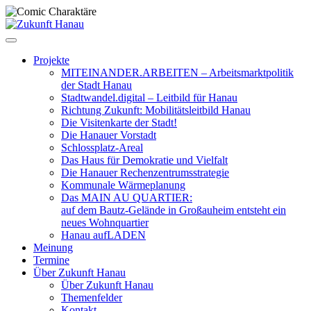
Zum
Inhalt
springen
Projekte
MITEINANDER.ARBEITEN – Arbeitsmarktpolitik
der Stadt Hanau
Stadtwandel.digital – Leitbild für Hanau
Richtung Zukunft: Mobilitätsleitbild Hanau
Die Visitenkarte der Stadt!
Die Hanauer Vorstadt
Schlossplatz-Areal
Das Haus für Demokratie und Vielfalt
Die Hanauer Rechenzentrumsstrategie
Kommunale Wärmeplanung
Das MAIN AU QUARTIER:
auf dem Bautz-Gelände in Großauheim entsteht ein
neues Wohnquartier
Hanau aufLADEN
Meinung
Termine
Über Zukunft Hanau
Über Zukunft Hanau
Themenfelder
Kontakt