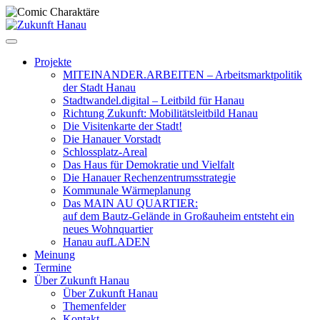
Zum
Inhalt
springen
Projekte
MITEINANDER.ARBEITEN – Arbeitsmarktpolitik
der Stadt Hanau
Stadtwandel.digital – Leitbild für Hanau
Richtung Zukunft: Mobilitätsleitbild Hanau
Die Visitenkarte der Stadt!
Die Hanauer Vorstadt
Schlossplatz-Areal
Das Haus für Demokratie und Vielfalt
Die Hanauer Rechenzentrumsstrategie
Kommunale Wärmeplanung
Das MAIN AU QUARTIER:
auf dem Bautz-Gelände in Großauheim entsteht ein
neues Wohnquartier
Hanau aufLADEN
Meinung
Termine
Über Zukunft Hanau
Über Zukunft Hanau
Themenfelder
Kontakt