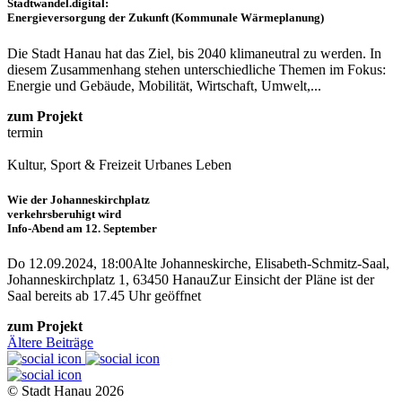
Stadtwandel.digital:
Energieversorgung der Zukunft (Kommunale Wärmeplanung)
Die Stadt Hanau hat das Ziel, bis 2040 klimaneutral zu werden. In
diesem Zusammenhang stehen unterschiedliche Themen im Fokus:
Energie und Gebäude, Mobilität, Wirtschaft, Umwelt,...
zum Projekt
termin
Kultur, Sport & Freizeit
Urbanes Leben
Wie der Johanneskirchplatz
verkehrsberuhigt wird
Info-Abend am 12. September
Do 12.09.2024, 18:00
Alte Johanneskirche, Elisabeth-Schmitz-Saal,
Johanneskirchplatz 1, 63450 Hanau
Zur Einsicht der Pläne ist der
Saal bereits ab 17.45 Uhr geöffnet
zum Projekt
Beitragsnavigation
Ältere Beiträge
© Stadt Hanau 2026