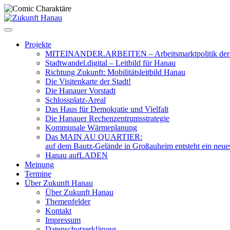
Zum
Inhalt
springen
Projekte
MITEINANDER.ARBEITEN – Arbeitsmarktpolitik der 
Stadtwandel.digital – Leitbild für Hanau
Richtung Zukunft: Mobilitätsleitbild Hanau
Die Visitenkarte der Stadt!
Die Hanauer Vorstadt
Schlossplatz-Areal
Das Haus für Demokratie und Vielfalt
Die Hanauer Rechenzentrumsstrategie
Kommunale Wärmeplanung
Das MAIN AU QUARTIER:
auf dem Bautz-Gelände in Großauheim entsteht ein neue
Hanau aufLADEN
Meinung
Termine
Über Zukunft Hanau
Über Zukunft Hanau
Themenfelder
Kontakt
Impressum
Datenschutzerklärung