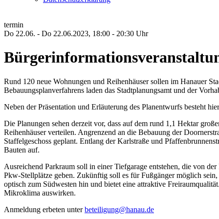
termin
Do 22.06. - Do 22.06.2023, 18:00 - 20:30 Uhr
Bürgerinformationsveranstaltu
Rund 120 neue Wohnungen und Reihenhäuser sollen im Hanauer Stadt
Bebauungsplanverfahrens laden das Stadtplanungsamt und der Vorhaben
Neben der Präsentation und Erläuterung des Planentwurfs besteht hie
Die Planungen sehen derzeit vor, dass auf dem rund 1,1 Hektar groß
Reihenhäuser verteilen. Angrenzend an die Bebauung der Doornerstra
Staffelgeschoss geplant. Entlang der Karlstraße und Pfaffenbrunnens
Bauten auf.
Ausreichend Parkraum soll in einer Tiefgarage entstehen, die von der
Pkw-Stellplätze geben. Zukünftig soll es für Fußgänger möglich sein
optisch zum Südwesten hin und bietet eine attraktive Freiraumqualitä
Mikroklima auswirken.
Anmeldung erbeten unter
beteiligung@hanau.de