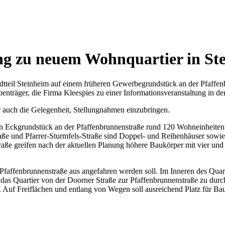
ng zu neuem Wohnquartier in St
teil Steinheim auf einem früheren Gewerbegrundstück an der Pfaffen
träger, die Firma Kleespies zu einer Informationsveranstaltung in der
r auch die Gelegenheit, Stellungnahmen einzubringen.
en Eckgrundstück an der Pfaffenbrunnenstraße rund 120 Wohneinheiten 
ße und Pfarrer-Sturmfels-Straße sind Doppel- und Reihenhäuser sowie
traße greifen nach der aktuellen Planung höhere Baukörper mit vier un
 Pfaffenbrunnenstraße aus angefahren werden soll. Im Inneren des Quart
, das Quartier von der Doorner Straße zur Pfaffenbrunnenstraße zu dur
t. Auf Freiflächen und entlang von Wegen soll ausreichend Platz für B