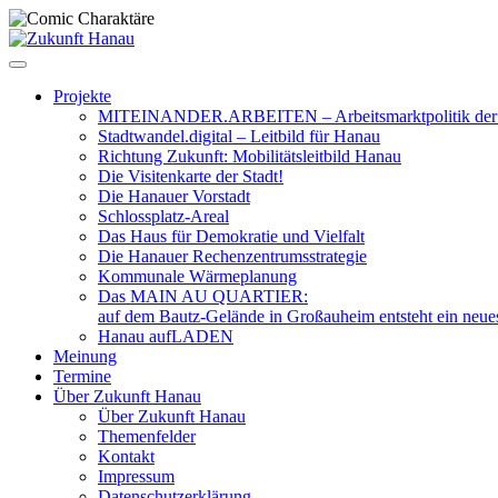
Zum
Inhalt
springen
Projekte
MITEINANDER.ARBEITEN – Arbeitsmarktpolitik der 
Stadtwandel.digital – Leitbild für Hanau
Richtung Zukunft: Mobilitätsleitbild Hanau
Die Visitenkarte der Stadt!
Die Hanauer Vorstadt
Schlossplatz-Areal
Das Haus für Demokratie und Vielfalt
Die Hanauer Rechenzentrumsstrategie
Kommunale Wärmeplanung
Das MAIN AU QUARTIER:
auf dem Bautz-Gelände in Großauheim entsteht ein neue
Hanau aufLADEN
Meinung
Termine
Über Zukunft Hanau
Über Zukunft Hanau
Themenfelder
Kontakt
Impressum
Datenschutzerklärung