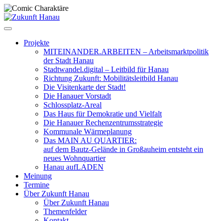
Zum
Inhalt
springen
Projekte
MITEINANDER.ARBEITEN – Arbeitsmarktpolitik
der Stadt Hanau
Stadtwandel.digital – Leitbild für Hanau
Richtung Zukunft: Mobilitätsleitbild Hanau
Die Visitenkarte der Stadt!
Die Hanauer Vorstadt
Schlossplatz-Areal
Das Haus für Demokratie und Vielfalt
Die Hanauer Rechenzentrumsstrategie
Kommunale Wärmeplanung
Das MAIN AU QUARTIER:
auf dem Bautz-Gelände in Großauheim entsteht ein
neues Wohnquartier
Hanau aufLADEN
Meinung
Termine
Über Zukunft Hanau
Über Zukunft Hanau
Themenfelder
Kontakt