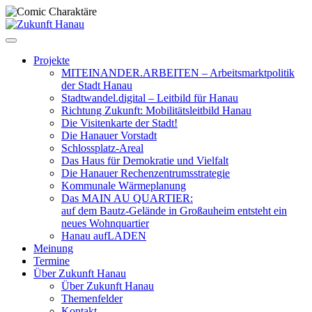
Zum
Inhalt
springen
Projekte
MITEINANDER.ARBEITEN – Arbeitsmarktpolitik
der Stadt Hanau
Stadtwandel.digital – Leitbild für Hanau
Richtung Zukunft: Mobilitätsleitbild Hanau
Die Visitenkarte der Stadt!
Die Hanauer Vorstadt
Schlossplatz-Areal
Das Haus für Demokratie und Vielfalt
Die Hanauer Rechenzentrumsstrategie
Kommunale Wärmeplanung
Das MAIN AU QUARTIER:
auf dem Bautz-Gelände in Großauheim entsteht ein
neues Wohnquartier
Hanau aufLADEN
Meinung
Termine
Über Zukunft Hanau
Über Zukunft Hanau
Themenfelder
Kontakt